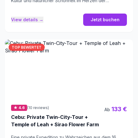
Kultur und natürlicher Schönheit im Herzen der
Philippinen.
View details →
Jetzt buchen
TOP BEWERTET
★ 4.6
(10 reviews)
133 €
Ab
Cebu: Private Twin-City-Tour +
Temple of Leah + Sirao Flower Farm
Eine private Expedition zu Wahrzeichen aus dem 16.