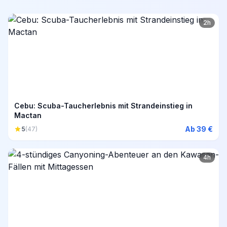
2h
Cebu: Scuba-Taucherlebnis mit Strandeinstieg in
Mactan
Ab 39 €
5
(47)
4h