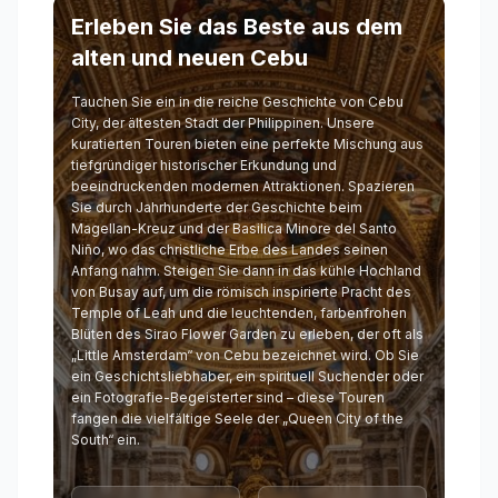
Erleben Sie das Beste aus dem
alten und neuen Cebu
Tauchen Sie ein in die reiche Geschichte von Cebu
City, der ältesten Stadt der Philippinen. Unsere
kuratierten Touren bieten eine perfekte Mischung aus
tiefgründiger historischer Erkundung und
beeindruckenden modernen Attraktionen. Spazieren
Sie durch Jahrhunderte der Geschichte beim
Magellan-Kreuz und der Basilica Minore del Santo
Niño, wo das christliche Erbe des Landes seinen
Anfang nahm. Steigen Sie dann in das kühle Hochland
von Busay auf, um die römisch inspirierte Pracht des
Temple of Leah und die leuchtenden, farbenfrohen
Blüten des Sirao Flower Garden zu erleben, der oft als
„Little Amsterdam“ von Cebu bezeichnet wird. Ob Sie
ein Geschichtsliebhaber, ein spirituell Suchender oder
ein Fotografie-Begeisterter sind – diese Touren
fangen die vielfältige Seele der „Queen City of the
South“ ein.