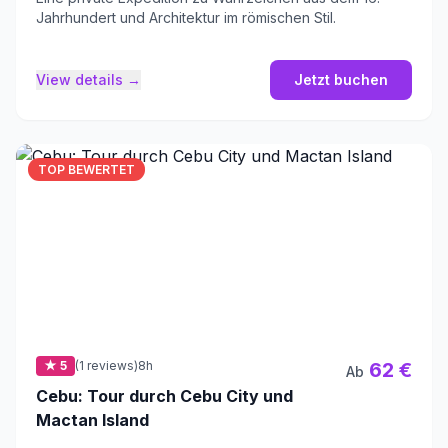
Jahrhundert und Architektur im römischen Stil.
View details →
Jetzt buchen
TOP BEWERTET
★ 5
(1 reviews)
8h
62 €
Ab
Cebu: Tour durch Cebu City und
Mactan Island