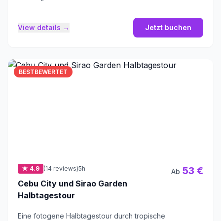
Liebesbeweise.
View details →
Jetzt buchen
BESTBEWERTET
★ 4.9
(14 reviews)
5h
53 €
Ab
Cebu City und Sirao Garden
Halbtagestour
Eine fotogene Halbtagestour durch tropische