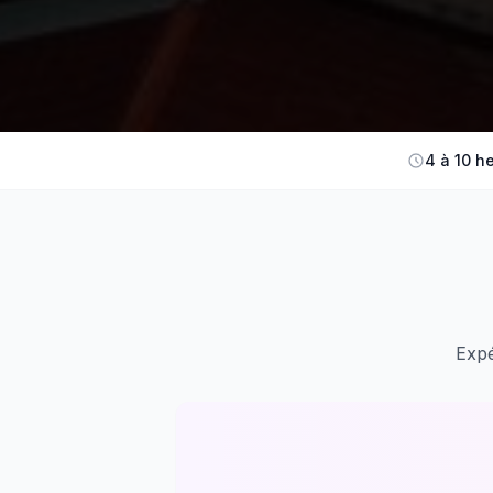
4 à 10 h
Expé