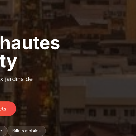
 hautes
ty
x jardins de
ets
se
Billets mobiles