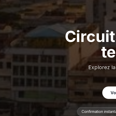
Circui
t
Explorez la
Vo
Confirmation instan