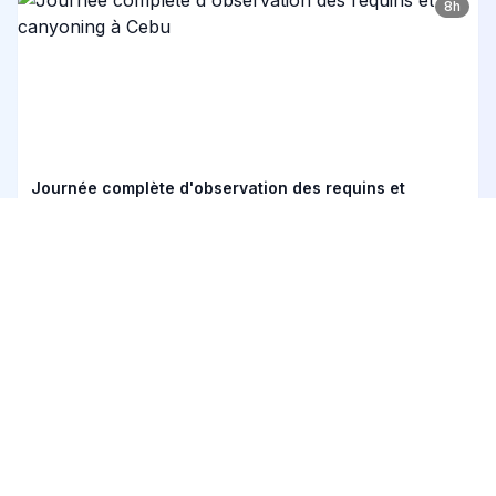
8h
Journée complète d'observation des requins et
canyoning à Cebu
À partir de 126 €
5
(15)
3h
Visite à pied de Cebu — Histoire, culture et expérience