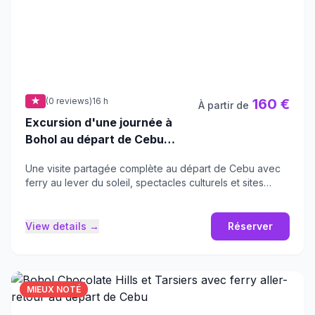
★
(0 reviews)
16 h
160 €
À partir de
Excursion d'une journée à
Bohol au départ de Cebu
(partagée) avec transferts
Une visite partagée complète au départ de Cebu avec
AR et ferry
ferry au lever du soleil, spectacles culturels et sites
historiques.
View details →
Réserver
MIEUX NOTÉ