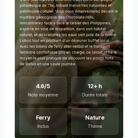
pittoresque de l'île, mêlant merveilles naturelles et
patrimoine culturel. Vous vous émerveillerez devant le
mystère géologique des Chocolate Hills,
rencontrerez face à face le tarsier des Philippines,
espèce en voie de disparition, dans son habitat
naturel, et descendrez les eaux vert jade de la rivière
Loboc tout en profitant d'un déjeuner buffet local.
Avec les billets de ferry aller-retour et le transport
terrestre confortable pris en charge, ce circuit offre le
moyen le plus pratique de découvrir les points forts
de Bohol en une seule journée.
4.6/5
12+ h
Note moyenne
Durée totale
Ferry
Nature
Inclus
Thème