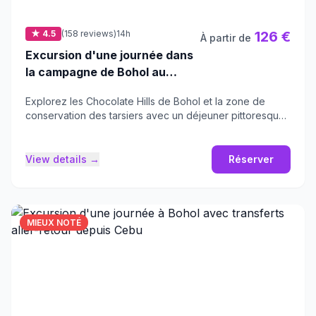
★ 4.5
(158 reviews)
14h
126 €
À partir de
Excursion d'une journée dans
la campagne de Bohol au
départ de la ville de Cebu |
Explorez les Chocolate Hills de Bohol et la zone de
Déjeuner lors de la croisière
conservation des tarsiers avec un déjeuner pittoresque
sur la rivière Loboc
sur la rivière.
View details →
Réserver
MIEUX NOTÉ