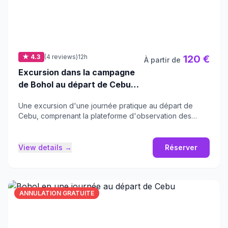
★ 4.3
(4 reviews)
12h
120 €
À partir de
Excursion dans la campagne
de Bohol au départ de Cebu |
Déjeuner lors d'une croisière
Une excursion d'une journée pratique au départ de
sur la rivière Loboc
Cebu, comprenant la plateforme d'observation des
Chocolate Hills et une croisière fluviale.
View details →
Réserver
ANNULATION GRATUITE