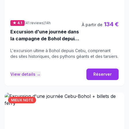
★ 4.1
(41 reviews)
14h
134 €
À partir de
Excursion d'une journée dans
la campagne de Bohol depuis
la ville de Cebu ou Mactan -
L'excursion ultime à Bohol depuis Cebu, comprenant
Meilleure vente
des sites historiques, des pythons géants et des tarsiers.
View details →
Réserver
MIEUX NOTÉ