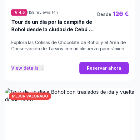
★ 4.5
(158 reviews)
14h
126 €
Desde
Tour de un día por la campiña de
Bohol desde la ciudad de Cebú |
Almuerzo en el crucero por el río
Explora las Colinas de Chocolate de Bohol y el Área de
Loboc
Conservación de Tarsios con un almuerzo panorámico
en el río.
View details →
Reservar ahora
MEJOR VALORADO