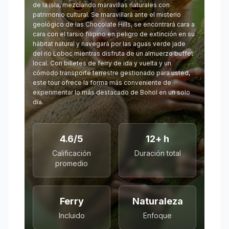
de la isla, mezclando maravillas naturales con
patrimonio cultural. Se maravillará ante el misterio
geológico de las Chocolate Hills, se encontrará cara a
cara con el tarsio filipino en peligro de extinción en su
hábitat natural y navegará por las aguas verde jade
del río Loboc mientras disfruta de un almuerzo buffet
local. Con billetes de ferry de ida y vuelta y un
cómodo transporte terrestre gestionado para usted,
este tour ofrece la forma más conveniente de
experimentar lo más destacado de Bohol en un solo
día.
4.6/5
12+ h
Calificación
Duración total
promedio
Ferry
Naturaleza
Incluido
Enfoque