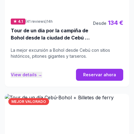
★ 4.1
(41 reviews)
14h
134 €
Desde
Tour de un día por la campiña de
Bohol desde la ciudad de Cebú o
Mactan - El más vendido
La mejor excursión a Bohol desde Cebú con sitios
históricos, pitones gigantes y tarseros.
View details →
Reservar ahora
MEJOR VALORADO