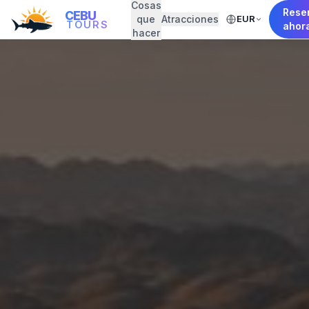
Cosas
Rese
CEBU
que
Atracciones
EUR
TOURS
ahor
hacer