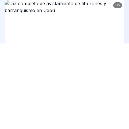
8h
Día completo de avistamiento de tiburones y
barranquismo en Cebú
Desde 126 €
5
(15)
3h
Tour a pie por Cebú: historia, cultura y experiencia