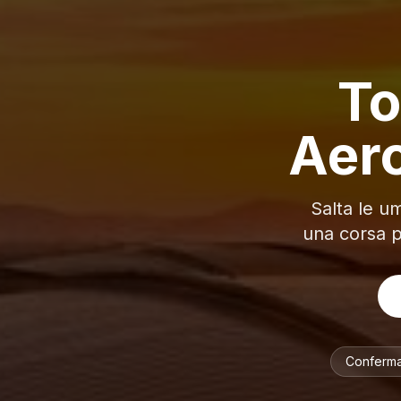
To
Aer
Salta le umi
una corsa p
Conferma