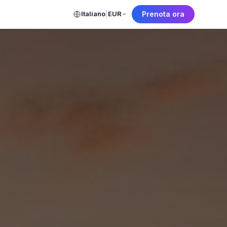
Italiano
|
EUR
Prenota ora