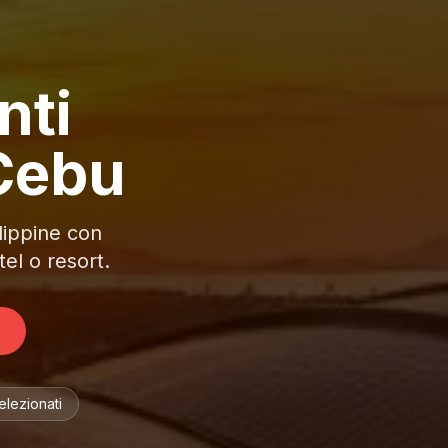
nti
Cebu
filippine con
el o resort.
Selezionati