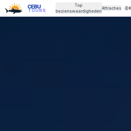
Top
CEBU
Attracties
TOURS
bezienswaardigheden