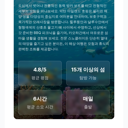
도심에서 벗어나 전통적인 동력 방카 보트를 타고 전형적인
세부의 모험을 떠나보세요. 막탄 아일랜드 호핑은 필리핀 해
양 생물 다양성의 중심지로 여러분을 안내하며, 보호구역과
목가적인 모래사장을 방문합니다. 힐루뚱안과 날루수안에서
형형색색의 산호초 물고기 떼 사이에서 수영하고, 선상에서
갓 준비한 BBQ 피크닉을 즐기며, 카오하간에서 여유로운 섬
마을 생활을 경험해 보세요. 전문 스노클러이든 단순히 열대
의 태양을 즐기고 싶은 분이든, 이 해상 여행은 모험과 휴식의
완벽한 조화를 제공합니다.
4.8/5
15개 이상의 섬
평균 평점
탐방 가능
6시간
매일
평균 소요 시간
출발