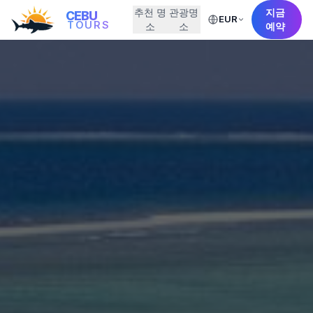
추천 명
관광명
지금
CEBU
EUR
TOURS
소
소
예약