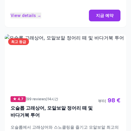
View details →
지금 예약
최고 등급
★ 4.7
(99 reviews)
14시간
98 €
부터
오슬롭 고래상어, 모알보알 정어리 떼 및
바다거북 투어
오슬롭에서 고래상어와 스노클링을 즐기고 모알보알 최고의